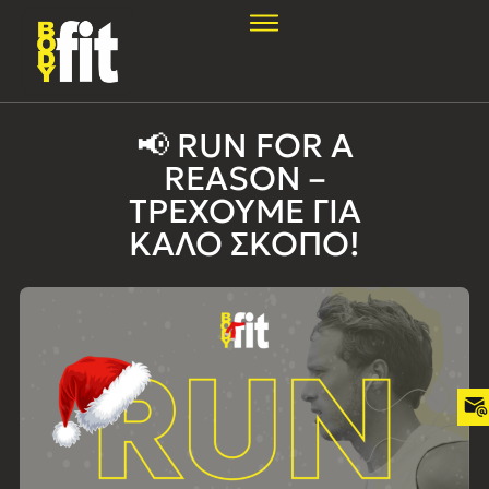
📢
RUN
FOR
A
REASON
–
ΤΡΈΧΟΥΜΕ
ΓΙΑ
ΚΑΛΌ
ΣΚΟΠΌ!