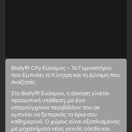
Bodyfit City Εύοσμος – Το Γυμναστήριο
που Εμπνέει το Κίνητρο και τη Δύναμη που
Αναζητάς.
Στο Bodyfit Ευόσμου, η άσκηση γίνεται
προσωπική υπόθεση, με ένα
υπερσύγχρονο περιβάλλον που σε
εμπνέει να ξεπερνάς τα όρια σου
καθημερινά. Ο χώρος είναι εξοπλισμένος
με μηχανήματα νέας γενιάς cardio και